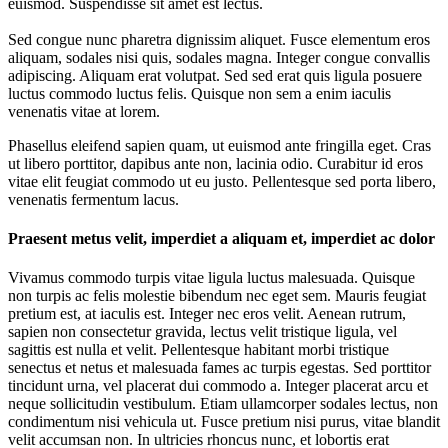
euismod. Suspendisse sit amet est lectus.
Sed congue nunc pharetra dignissim aliquet. Fusce elementum eros
aliquam, sodales nisi quis, sodales magna. Integer congue convallis
adipiscing. Aliquam erat volutpat. Sed sed erat quis ligula posuere
luctus commodo luctus felis. Quisque non sem a enim iaculis
venenatis vitae at lorem.
Phasellus eleifend sapien quam, ut euismod ante fringilla eget. Cras
ut libero porttitor, dapibus ante non, lacinia odio. Curabitur id eros
vitae elit feugiat commodo ut eu justo. Pellentesque sed porta libero,
venenatis fermentum lacus.
Praesent metus velit, imperdiet a aliquam et, imperdiet ac dolor
Vivamus commodo turpis vitae ligula luctus malesuada. Quisque
non turpis ac felis molestie bibendum nec eget sem. Mauris feugiat
pretium est, at iaculis est. Integer nec eros velit. Aenean rutrum,
sapien non consectetur gravida, lectus velit tristique ligula, vel
sagittis est nulla et velit. Pellentesque habitant morbi tristique
senectus et netus et malesuada fames ac turpis egestas. Sed porttitor
tincidunt urna, vel placerat dui commodo a. Integer placerat arcu et
neque sollicitudin vestibulum. Etiam ullamcorper sodales lectus, non
condimentum nisi vehicula ut. Fusce pretium nisi purus, vitae blandit
velit accumsan non. In ultricies rhoncus nunc, et lobortis erat