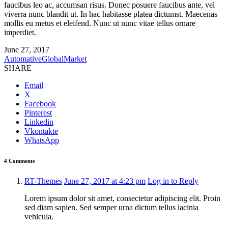
faucibus leo ac, accumsan risus. Donec posuere faucibus ante, vel
viverra nunc blandit ut. In hac habitasse platea dictumst. Maecenas
mollis eu metus et eleifend. Nunc ut nunc vitae tellus ornare
imperdiet.
June 27, 2017
Automative
Global
Market
SHARE
Email
X
Facebook
Pinterest
Linkedin
Vkontakte
WhatsApp
4 Comments
RT-Themes
June 27, 2017 at 4:23 pm
Log in to Reply
Lorem ipsum dolor sit amet, consectetur adipiscing elit. Proin
sed diam sapien. Sed semper urna dictum tellus lacinia
vehicula.