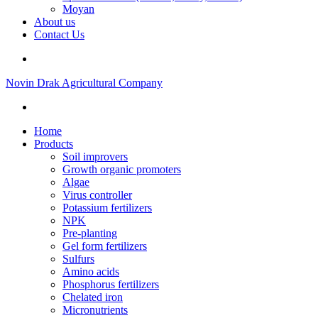
Moyan
About us
Contact Us
Novin Drak Agricultural Company
Home
Products
Soil improvers
Growth organic promoters
Algae
Virus controller
Potassium fertilizers
NPK
Pre-planting
Gel form fertilizers
Sulfurs
Amino acids
Phosphorus fertilizers
Chelated iron
Micronutrients