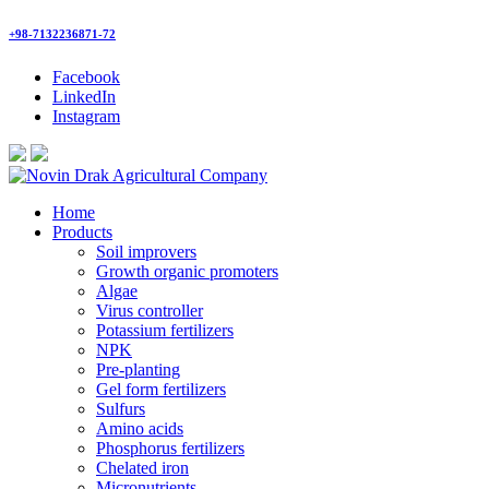
+98-7132236871-72
Facebook
LinkedIn
Instagram
Home
Products
Soil improvers
Growth organic promoters
Algae
Virus controller
Potassium fertilizers
NPK
Pre-planting
Gel form fertilizers
Sulfurs
Amino acids
Phosphorus fertilizers
Chelated iron
Micronutrients