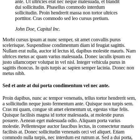
ante. Ut ultricies erat nec neque malesuada, et blandit
dui sollicitudin. Phasellus commodo interdum
sollicitudin. Proin hendrerit massa non tortor ultrices
porttitor. Cras commodo sed leo cursus pretium.
John Doe
, Capital Inc.
Morbi cursus ipsum at nunc semper, sit amet convallis purus
scelerisque. Suspendisse condimentum diam id feugiat sagittis.
Nullam erat nulla, auctor id lectus id, dapibus molestie mauris. Nam
ultrices metus ac quam varius malesuada. Donec iaculis ipsum eu
justo ullamcorper volutpat in vel nisl. Integer vehicula purus in
sagittis rhoncus. In quis turpis ac sapien semper lacinia. Donec non
metus nibh.
Sed et ante at dui porta condimentum vel nec ante.
Proin dapibus, nunc ac tempor venenatis, tellus tortor hendrerit sem,
a sollicitudin neque justo fermentum ante. Quisque non turpis sem.
Cras mi quam, congue sit amet elementum ut, egestas vitae felis.
Quisque facilisis magna id tortor malesuada, at molestie purus
posuere. Aenean eget malesuada odio. Aliquam porta varius
molestie. Pellentesque auctor faucibus lectus, in consectetur mauris
facilisis at. Donec sollicitudin venenatis orci vel aliquet. Etiam
commodo nulla turpis, nec interdum est rutrum at. Sed a dui porta,