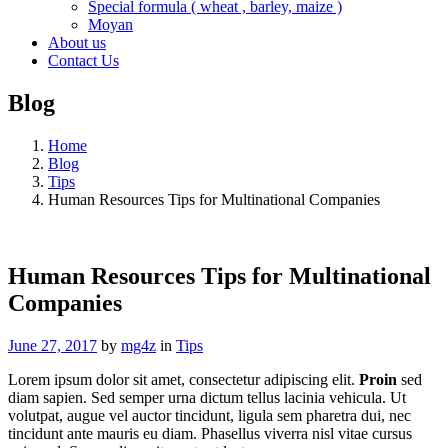
Special formula ( wheat , barley, maize )
Moyan
About us
Contact Us
Blog
Home
Blog
Tips
Human Resources Tips for Multinational Companies
Human Resources Tips for Multinational
Companies
June 27, 2017
by
mg4z
in
Tips
Lorem ipsum dolor sit amet, consectetur adipiscing elit.
Proin
sed
diam sapien. Sed semper urna dictum tellus lacinia vehicula. Ut
volutpat, augue vel auctor tincidunt, ligula sem pharetra dui, nec
tincidunt ante mauris eu diam. Phasellus viverra nisl vitae cursus