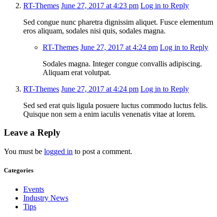
RT-Themes
June 27, 2017 at 4:23 pm
Log in to Reply
Sed congue nunc pharetra dignissim aliquet. Fusce elementum
eros aliquam, sodales nisi quis, sodales magna.
RT-Themes
June 27, 2017 at 4:24 pm
Log in to Reply
Sodales magna. Integer congue convallis adipiscing.
Aliquam erat volutpat.
RT-Themes
June 27, 2017 at 4:24 pm
Log in to Reply
Sed sed erat quis ligula posuere luctus commodo luctus felis.
Quisque non sem a enim iaculis venenatis vitae at lorem.
Leave a Reply
You must be
logged in
to post a comment.
Categories
Events
Industry News
Tips