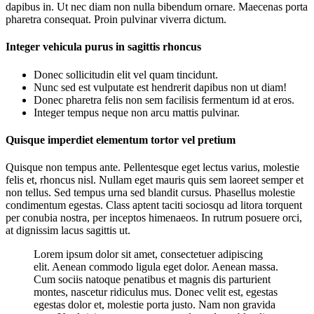
dapibus in. Ut nec diam non nulla bibendum ornare. Maecenas porta
pharetra consequat. Proin pulvinar viverra dictum.
Integer vehicula purus in sagittis rhoncus
Donec sollicitudin elit vel quam tincidunt.
Nunc sed est vulputate est hendrerit dapibus non ut diam!
Donec pharetra felis non sem facilisis fermentum id at eros.
Integer tempus neque non arcu mattis pulvinar.
Quisque imperdiet elementum tortor vel pretium
Quisque non tempus ante. Pellentesque eget lectus varius, molestie
felis et, rhoncus nisl. Nullam eget mauris quis sem laoreet semper et
non tellus. Sed tempus urna sed blandit cursus. Phasellus molestie
condimentum egestas. Class aptent taciti sociosqu ad litora torquent
per conubia nostra, per inceptos himenaeos. In rutrum posuere orci,
at dignissim lacus sagittis ut.
Lorem ipsum dolor sit amet, consectetuer adipiscing
elit. Aenean commodo ligula eget dolor. Aenean massa.
Cum sociis natoque penatibus et magnis dis parturient
montes, nascetur ridiculus mus. Donec velit est, egestas
egestas dolor et, molestie porta justo. Nam non gravida