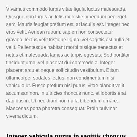
Vivamus commodo turpis vitae ligula luctus malesuada.
Quisque non turpis ac felis molestie bibendum nec eget
sem. Mauris feugiat pretium est, at iaculis est. Integer nec
eros velit. Aenean rutrum, sapien non consectetur
gravida, lectus velit tristique ligula, vel sagittis est nulla et
velit. Pellentesque habitant morbi tristique senectus et
netus et malesuada fames ac turpis egestas. Sed porttitor
tincidunt urna, vel placerat dui commodo a. Integer
placerat arcu et neque sollicitudin vestibulum. Etiam
ullamcorper sodales lectus, non condimentum nisi
vehicula ut. Fusce pretium nisi purus, vitae blandit velit
accumsan non. In ultricies rhoncus nunc, et lobortis erat
dapibus in. Ut nec diam non nulla bibendum ornare.
Maecenas porta pharetra consequat. Proin pulvinar
viverra dictum.
Integer vehicula purus in sagittis rhoncus