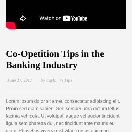
Co-Opetition Tips in the
Banking Industry
by
in
June 27, 2017
mg4z
Tips
Lorem ipsum dolor sit amet, consectetur adipiscing elit.
Proin
sed diam sapien. Sed semper urna dictum tellus
lacinia vehicula. Ut volutpat, augue vel auctor tincidunt,
ligula sem pharetra dui, nec tincidunt ante mauris eu
diam. Phasellus viverra nisl vitae cursus euismod.