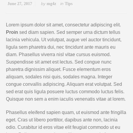
by
in
June 27, 2017
mg4z
Tips
Lorem ipsum dolor sit amet, consectetur adipiscing elit.
Proin
sed diam sapien. Sed semper urna dictum tellus
lacinia vehicula. Ut volutpat, augue vel auctor tincidunt,
ligula sem pharetra dui, nec tincidunt ante mauris eu
diam. Phasellus viverra nisl vitae cursus euismod.
Suspendisse sit amet est lectus. Sed congue nunc
pharetra dignissim aliquet. Fusce elementum eros
aliquam, sodales nisi quis, sodales magna. Integer
congue convallis adipiscing. Aliquam erat volutpat. Sed
sed erat quis ligula posuere luctus commodo luctus felis.
Quisque non sem a enim iaculis venenatis vitae at lorem.
Phasellus eleifend sapien quam, ut euismod ante fringilla
eget. Cras ut libero porttitor, dapibus ante non, lacinia
odio. Curabitur id eros vitae elit feugiat commodo ut eu